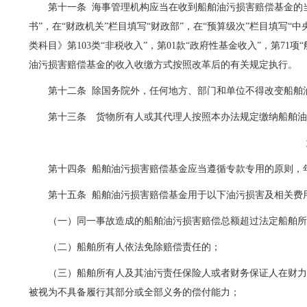
第十一条
海事管理机构应当在收到船舶油污损害赔偿基金的
书”，在“财政机关”栏目填写“财政部”，在“预算级次”栏目填写
类科目》第
103
类“非税收入”，第
01
款“政府性基金收入”，第
71
项
油污损害赔偿基金的收入收缴方式按照改革后的有关规定执行。
第十二条
除国务院外，任何地方、部门和单位不得改变船舶
第十三条 货物所有人或其代理人按照本办法规定缴纳船舶
第十四条
船舶油污损害赔偿基金应当遵循专款专用的原则，
第十五条
船舶油污损害赔偿基金用于以下油污损害及相关费
（一）同一事故造成的船舶油污损害赔偿总额超过法定船舶
（二）船舶所有人依法免除赔偿责任的；
（三）船舶所有人及其油污责任保险人或者财务保证人在财
被视为不具备履行其部分或全部义务的偿付能力；