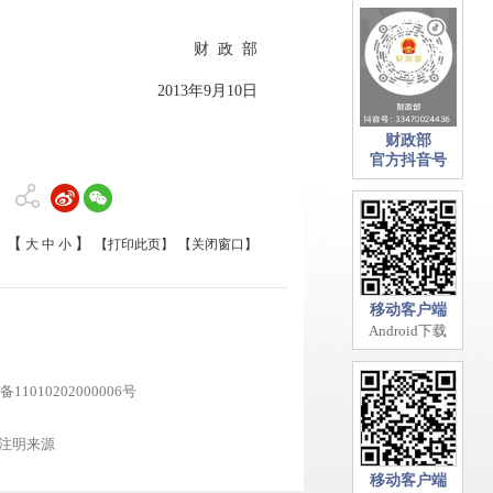
财 政 部
2013年9月10日
财政部
官方抖音号
【
】
大
中
小
【打印此页】
【关闭窗口】
移动客户端
Android下载
11010202000006号
注明来源
移动客户端