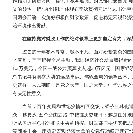
作指明了前进方向，提供了根本遵循。财政部门要自觉同
义的领悟，把“两个维护”体现在坚决贯彻习近平总书记
国两会部署，实施好积极的财政政策，促进稳定宏观经济
治环境作出贡献。
在坚持党对财政工作的绝对领导上更加坚定有力，深刻把
过去的一年极不寻常、极不平凡。面对纷繁复杂的国内
坚克难，牢牢把握全局主动，我国经济社会发展取得新的重
1.2万美元，全国一般公共预算收入超20万亿元，国家
总书记具有洞察大势的远见卓识、驾驭全局的领导艺术、
史选择、人民期盼，是党之大幸、国之大幸、中华民族之
有决定性意义。
当前，百年变局和世纪疫情相互交织，经济全球化遭
杂，越要从“五个必由之路”中把握历史规律；越是任务艰
听从习近平总书记和党中央的指挥。财政部门要切实把思
策部署上来，用稳定宏观经济大盘的实际行动坚定践行“