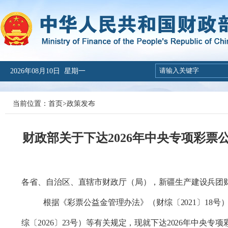
2026年08月10日 星期一
当前位置：
首页
>
政策发布
财政部关于下达2026年中央专项彩
各省、自治区、直辖市财政厅（局），新疆生产建设兵团
根据《彩票公益金管理办法》（财综
〔20
21
〕
18号
综
〔20
2
6
〕
23
号）
等有关
规定
，现就下达
202
6
年
中央专项