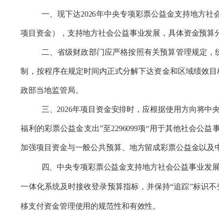
一、现下达202
6
年
中央专项彩票公益金支持地方社
项目资金
），支持地方
社会公益事业发展
，
具体
资金
预算
二、
省级财政部门
应严格
按照
有关预算管理规定
，
制，
按程序
在
规定时间内正式分解
下达资金
和
区域
绩效目
政部当地监管局。
三、202
6
年项目资金安排时，应根据使用方向将中
福利的彩票公益金支出”至2296099项“用于其他社会公
加强项目资金与一般公共预算、地方留成彩票公益金
以及
四
、中央专项彩票公益金支持地方社会公益事业发
一体化
系统
及时
接收登录
预算指标
，并保持“追踪”标识
移支付资金管理使用的规范性和有效性。