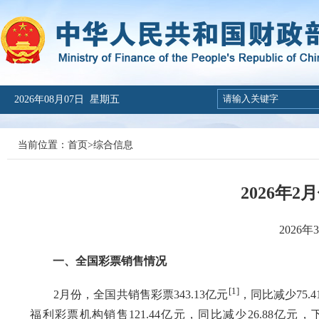
2026年08月07日 星期五
当前位置：
首页
>
综合信息
2026年
2026
一、全国彩票销售情况
[1]
2月份，全国共销售彩票343.13亿元
，同比减少75
福利彩票机构销售121.44亿元，同比减少26.88亿元，下