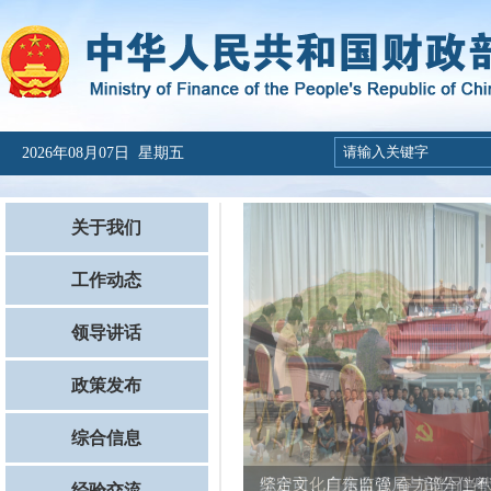
2026年08月07日 星期五
关于我们
工作动态
领导讲话
政策发布
综合信息
综合司、广东监管局与部分住粤全
坚定文化自信自强 奋力谱写当代华
经验交流